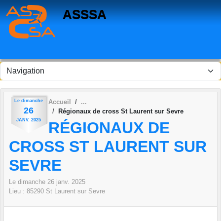
Panneau de gestion des cookies
ASSSA
Le
dimanche
Accueil
26
Régionaux de cross St Laurent sur Sevre
JANV.
2025
RÉGIONAUX DE
CROSS ST LAURENT SUR
SEVRE
Le
dimanche
26
janv.
2025
Lieu :
85290
St Laurent sur Sevre