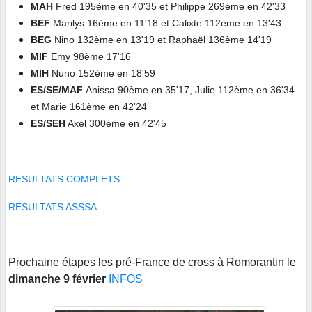
MAH
Fred 195ème en 40'35 et Philippe 269ème en 42'33
BEF
Marilys 16ème en 11'18 et Calixte 112ème en 13'43
BEG
Nino 132ème en 13'19 et Raphaël 136ème 14'19
MIF
Emy 98ème 17'16
MIH
Nuno 152ème en 18'59
ES/SE/MAF
Anissa 90ème en 35'17, Julie 112ème en 36'34
et Marie 161ème en 42'24
ES/SEH
Axel 300ème en 42'45
RESULTATS COMPLETS
RESULTATS ASSSA
Prochaine étapes les pré-France de cross à Romorantin le
dimanche 9 février
INFOS