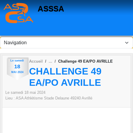
Panneau de gestion des cookies
ASSSA
Le
samedi
Accueil
Challenge 49 EA/PO AVRILLE
18
CHALLENGE 49
MAI
2024
EA/PO AVRILLE
Le
samedi
18
mai
2024
Lieu :
ASA Athlétisme Stade Delaune
49240
Avrillé