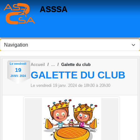
Panneau de gestion des cookies
ASSSA
Le
vendredi
Accueil
Galette du club
19
GALETTE DU CLUB
JANV.
2024
Le
vendredi
19
janv.
2024
de 18h30 à 20h30