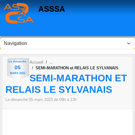
Panneau de gestion des cookies
ASSSA
Le
dimanche
Accueil
05
SEMI-MARATHON et RELAIS LE SYLVANAIS
MARS
2023
SEMI-MARATHON ET
RELAIS LE SYLVANAIS
Le
dimanche
05
mars
2023
de 09h à 13h