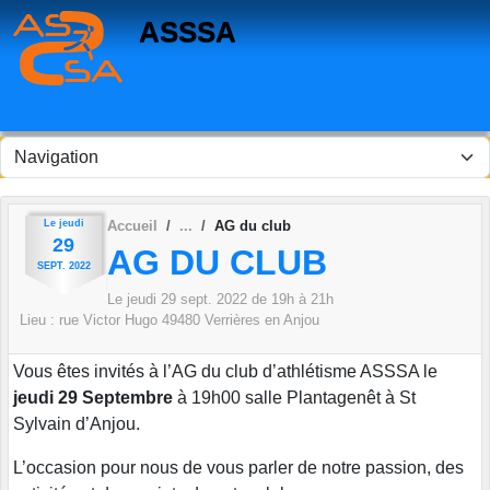
Panneau de gestion des cookies
ASSSA
Le
jeudi
Accueil
AG du club
29
AG DU CLUB
SEPT.
2022
Le
jeudi
29
sept.
2022
de 19h à 21h
Lieu :
rue Victor Hugo
49480
Verrières en Anjou
Vous êtes invités à l’AG du club d’athlétisme ASSSA le
jeudi 29 Septembre
à 19h00 salle Plantagenêt à St
Sylvain d’Anjou.
L’occasion pour nous de vous parler de notre passion, des